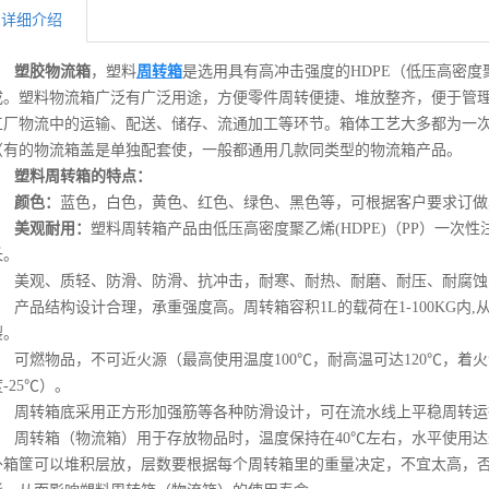
详细介绍
塑胶物流箱
，塑料
周转箱
是选用具有高冲击强度的HDPE（低压高密度
成。塑料物流箱广泛有广泛用途，方便零件周转便捷、堆放整齐，便于管
工厂物流中的运输、配送、储存、流通加工等环节。箱体工艺大多都为一
（有的物流箱盖是单独配套使，一般都通用几款同类型的物流箱产品。
塑料周转箱的特点：
颜色：
蓝色，白色，黄色、红色、绿色、黑色等，可根据客户要求订做
美观耐用：
塑料周转箱产品由低压高密度聚乙烯(HDPE)（PP）一次
长。
美观、质轻、防滑、防滑、抗冲击，耐寒、耐热、耐磨、耐压、耐腐蚀
产品结构设计合理，承重强度高。周转箱容积1L的载荷在1-100KG内,
裂。
可燃物品，不可近火源（最高使用温度100℃，耐高温可达120℃，着火
-25℃）。
周转箱底采用正方形加强筋等各种防滑设计，可在流水线上平稳周转运
周转箱（物流箱）用于存放物品时，温度保持在40℃左右，水平使用
外箱筐可以堆积层放，层数要根据每个周转箱里的重量决定，不宜太高，