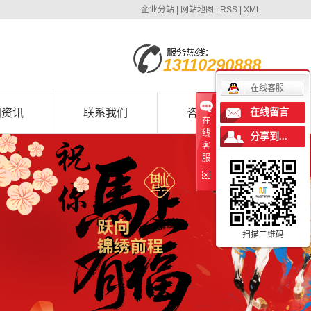
企业分站
|
网站地图
|
RSS
|
XML
13110290888
在线客服
闻资讯
联系我们
咨询我们
在线留言
在
线
分享到...
客
服
扫描二维码