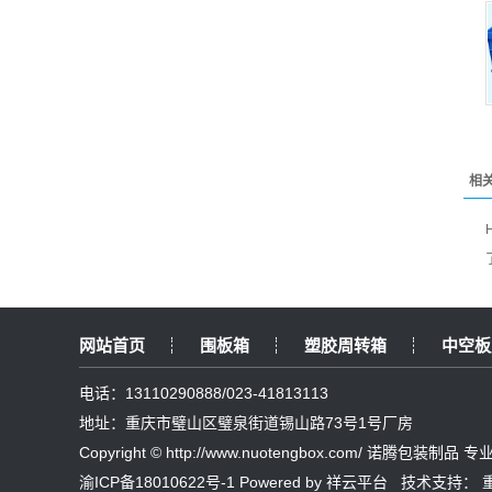
相
网站首页
围板箱
塑胶周转箱
中空板
电话：13110290888/023-41813113
地址：重庆市璧山区璧泉街道锡山路73号1号厂房
Copyright © http://www.nuotengbox.com/ 诺腾包装制品
渝ICP备18010622号-1
Powered by
祥云平台
技术支持：