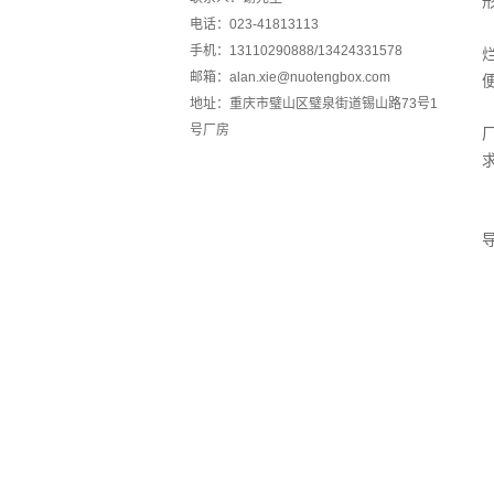
电话：023-41813113
手机：13110290888/13424331578
邮箱：alan.xie@nuotengbox.com
地址：重庆市璧山区璧泉街道锡山路73号1
号厂房