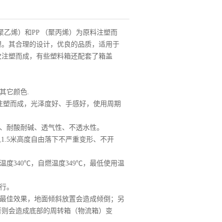
聚乙烯）和PP （聚丙烯）为原料注塑而
理。其合理的设计，优良的品质，适用于
次注塑而成，有些塑料箱还配套了箱盖
其它颜色.
性注塑而成，光泽度好、手感好，使用周期
、耐酸耐碱、透气性、不透水性。
从1.5米高度自由落下不严重变形、不开
温度340℃，自燃温度349℃，最低使用温
行。
达最佳效果，地面倾斜放置会造成倾倒；另
否则会造成底部的周转箱（物流箱）变