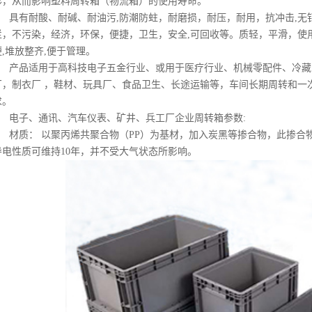
形，从而影响塑料周转箱（物流箱）的使用寿命。
具有耐酸、耐碱、耐油污,防潮防蛀，耐磨损，耐压，耐用，抗冲击,无
烂，不污染，经济，环保，便捷，卫生，安全,可回收等。质轻，平滑，使
便,堆放整齐,便于管理。
产品适用于高科技电子五金行业、或用于医疗行业、机械零配件、冷藏
厂，制衣厂 ，鞋材、玩具厂、食品卫生、长途运输等，车间长期周转和一
求。
电子、通讯、汽车仪表、矿井、兵工厂企业周转箱参数:
材质： 以聚丙烯共聚合物（PP）为基材，加入炭黑等掺合物，此掺合
导电性质可维持10年，并不受大气状态所影响。