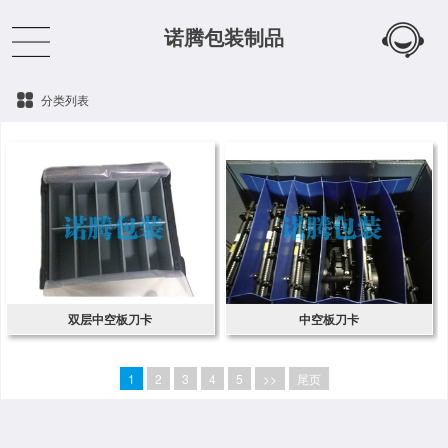
诺腾包装制品
分类列表
双层中空板刀卡
中空板刀卡
1
2
3
4
5
>>
尾页