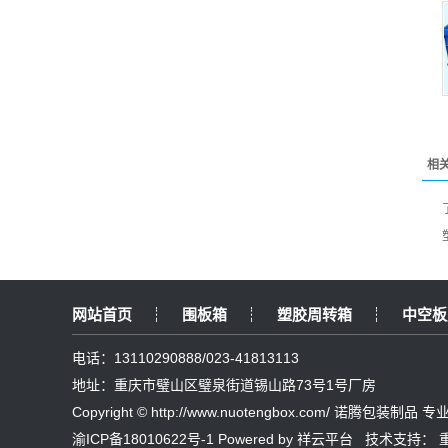
相
网站首页
围板箱
塑胶周转箱
中空板
电话：13110290888/023-41813113
地址：重庆市璧山区璧泉街道锡山路73号1号厂房
Copyright © http://www.nuotengbox.com/ 诺腾包装制品
渝ICP备18010622号-1
Powered by
祥云平台
技术支持：