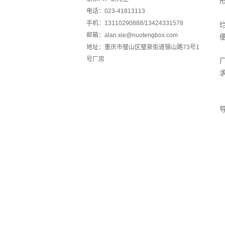
电话：023-41813113
手机：13110290888/13424331578
邮箱：alan.xie@nuotengbox.com
地址：重庆市璧山区璧泉街道锡山路73号1
号厂房