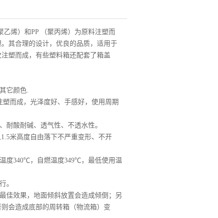
聚乙烯）和PP （聚丙烯）为原料注塑而
理。其合理的设计，优良的品质，适用于
次注塑而成，有些塑料箱还配套了箱盖
其它颜色.
性注塑而成，光泽度好、手感好，使用周期
、耐酸耐碱、透气性、不透水性。
从1.5米高度自由落下不严重变形、不开
温度340℃，自燃温度349℃，最低使用温
行。
达最佳效果，地面倾斜放置会造成倾倒；另
否则会造成底部的周转箱（物流箱）变