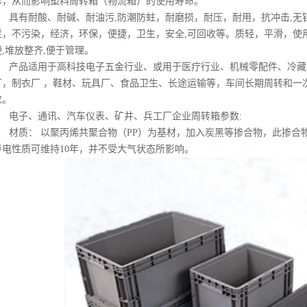
形，从而影响塑料周转箱（物流箱）的使用寿命。
具有耐酸、耐碱、耐油污,防潮防蛀，耐磨损，耐压，耐用，抗冲击,无
烂，不污染，经济，环保，便捷，卫生，安全,可回收等。质轻，平滑，使
便,堆放整齐,便于管理。
产品适用于高科技电子五金行业、或用于医疗行业、机械零配件、冷藏
厂，制衣厂 ，鞋材、玩具厂、食品卫生、长途运输等，车间长期周转和一
求。
电子、通讯、汽车仪表、矿井、兵工厂企业周转箱参数:
材质： 以聚丙烯共聚合物（PP）为基材，加入炭黑等掺合物，此掺合
导电性质可维持10年，并不受大气状态所影响。