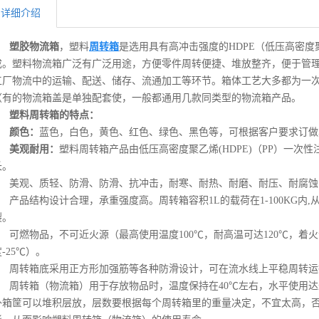
详细介绍
塑胶物流箱
，塑料
周转箱
是选用具有高冲击强度的HDPE（低压高密度
成。塑料物流箱广泛有广泛用途，方便零件周转便捷、堆放整齐，便于管
工厂物流中的运输、配送、储存、流通加工等环节。箱体工艺大多都为一
（有的物流箱盖是单独配套使，一般都通用几款同类型的物流箱产品。
塑料周转箱的特点：
颜色：
蓝色，白色，黄色、红色、绿色、黑色等，可根据客户要求订做
美观耐用：
塑料周转箱产品由低压高密度聚乙烯(HDPE)（PP）一次
长。
美观、质轻、防滑、防滑、抗冲击，耐寒、耐热、耐磨、耐压、耐腐蚀
产品结构设计合理，承重强度高。周转箱容积1L的载荷在1-100KG内,
裂。
可燃物品，不可近火源（最高使用温度100℃，耐高温可达120℃，着火
-25℃）。
周转箱底采用正方形加强筋等各种防滑设计，可在流水线上平稳周转运
周转箱（物流箱）用于存放物品时，温度保持在40℃左右，水平使用
外箱筐可以堆积层放，层数要根据每个周转箱里的重量决定，不宜太高，