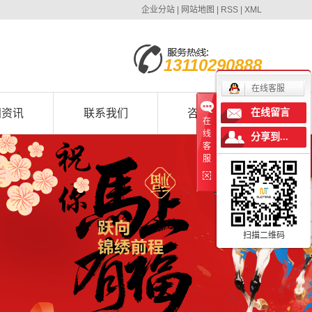
企业分站
|
网站地图
|
RSS
|
XML
13110290888
在线客服
闻资讯
联系我们
咨询我们
在线留言
在
线
分享到...
客
服
扫描二维码