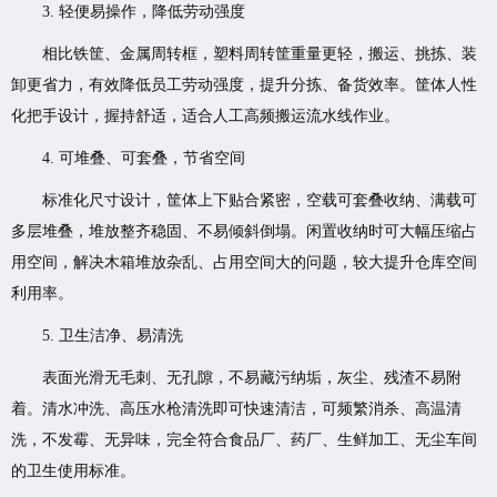
3. 轻便易操作，降低劳动强度
相比铁筐、金属周转框，塑料周转筐重量更轻，搬运、挑拣、装
卸更省力，有效降低员工劳动强度，提升分拣、备货效率。筐体人性
化把手设计，握持舒适，适合人工高频搬运流水线作业。
4. 可堆叠、可套叠，节省空间
标准化尺寸设计，筐体上下贴合紧密，空载可套叠收纳、满载可
多层堆叠，堆放整齐稳固、不易倾斜倒塌。闲置收纳时可大幅压缩占
用空间，解决木箱堆放杂乱、占用空间大的问题，较大提升仓库空间
利用率。
5. 卫生洁净、易清洗
表面光滑无毛刺、无孔隙，不易藏污纳垢，灰尘、残渣不易附
着。清水冲洗、高压水枪清洗即可快速清洁，可频繁消杀、高温清
洗，不发霉、无异味，完全符合食品厂、药厂、生鲜加工、无尘车间
的卫生使用标准。