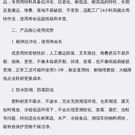
品，专用周转料具备抗冲击、抗老化、耐低温、耐高温的特性，长期
反复搬运、堆叠、落地不易破损、不变形，适配工厂24小时高频次周
转作业，使用寿命远超纸箱和木筐。
二、产品核心使用优势
1. 耐摔抗冲击，使用寿命长
优质周转筐韧性好，人工搬运跌落、叉车推拉、堆叠挤压不易开
裂、崩角、变形。不像木箱易开裂、掉渣、发霉，也不像纸箱易破损
受潮，正常工况可循环使用3–5年，耐反复周转、耐物理磨损，大幅降
低企业耗材更换成本。
2. 防水防潮、防霉防虫
塑料材质不吸水、不渗水，完全无惧潮湿环境。仓库潮湿、露天
短时堆放、冷链低温环境下，不会出现受潮软化、发霉、腐烂、虫蛀
等问题，特别适合生鲜果蔬、水产、冷链食品、潮湿车间物料周转，
能有效保护货物干燥洁净。