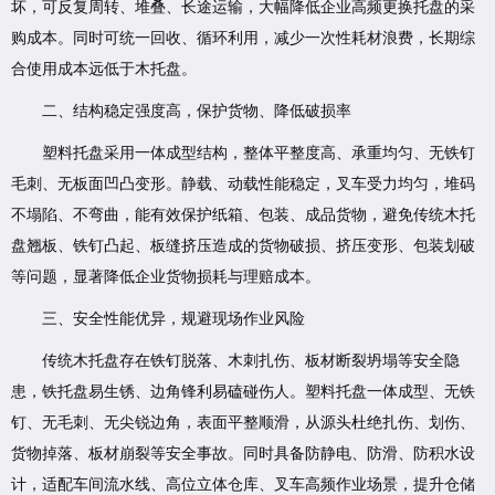
坏，可反复周转、堆叠、长途运输，大幅降低企业高频更换托盘的采
购成本。同时可统一回收、循环利用，减少一次性耗材浪费，长期综
合使用成本远低于木托盘。
二、结构稳定强度高，保护货物、降低破损率
塑料托盘采用一体成型结构，整体平整度高、承重均匀、无铁钉
毛刺、无板面凹凸变形。静载、动载性能稳定，叉车受力均匀，堆码
不塌陷、不弯曲，能有效保护纸箱、包装、成品货物，避免传统木托
盘翘板、铁钉凸起、板缝挤压造成的货物破损、挤压变形、包装划破
等问题，显著降低企业货物损耗与理赔成本。
三、安全性能优异，规避现场作业风险
传统木托盘存在铁钉脱落、木刺扎伤、板材断裂坍塌等安全隐
患，铁托盘易生锈、边角锋利易磕碰伤人。塑料托盘一体成型、无铁
钉、无毛刺、无尖锐边角，表面平整顺滑，从源头杜绝扎伤、划伤、
货物掉落、板材崩裂等安全事故。同时具备防静电、防滑、防积水设
计，适配车间流水线、高位立体仓库、叉车高频作业场景，提升仓储